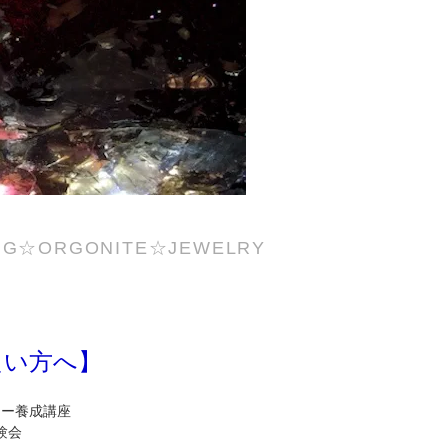
NG☆ORGONITE☆JEWELRY
たい方へ】
カー養成講座
験会