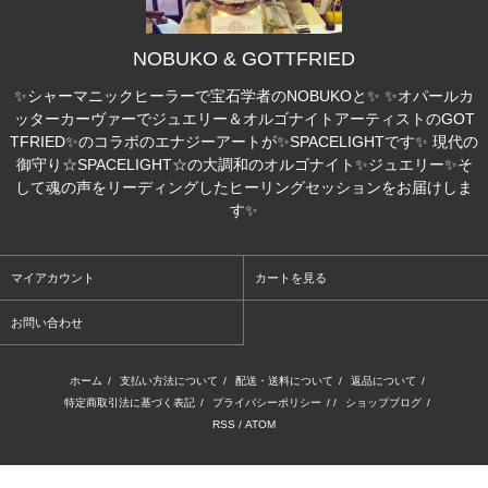
NOBUKO & GOTTFRIED
✨シャーマニックヒーラーで宝石学者のNOBUKOと✨ ✨オパールカ
ッターカーヴァーでジュエリー＆オルゴナイトアーティストのGOT
TFRIED✨のコラボのエナジーアートが✨SPACELIGHTです✨ 現代の
御守り☆SPACELIGHT☆の大調和のオルゴナイト✨ジュエリー✨そ
して魂の声をリーディングしたヒーリングセッションをお届けしま
す✨
マイアカウント
カートを見る
お問い合わせ
ホーム
/
支払い方法について
/
配送・送料について
/
返品について
/
特定商取引法に基づく表記
/
プライバシーポリシー
/ /
ショップブログ
/
RSS
/
ATOM