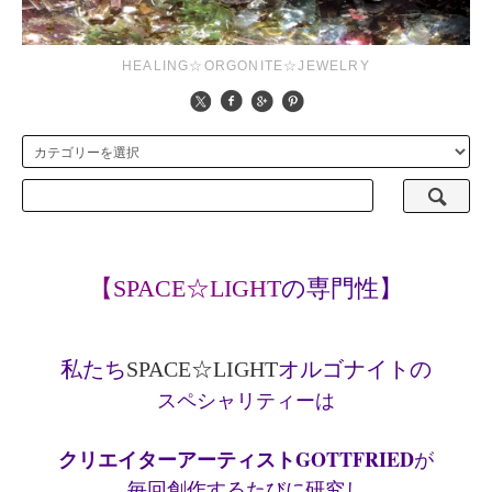
HEALING☆ORGONITE☆JEWELRY
の専門性】
【SPACE☆LIGHT
私たち
オルゴナイトの
SPACE
☆
LIGHT
スペシャリティーは
クリエイターアーティストGOTTFRIED
が
毎回創作するたびに研究し