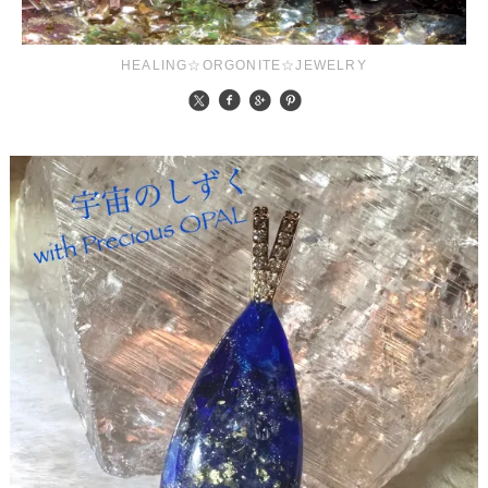
HEALING☆ORGONITE☆JEWELRY