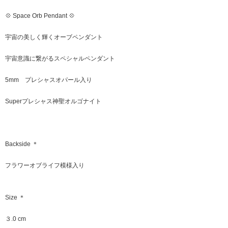
💠 Space Orb Pendant 💠
宇宙の美しく輝くオーブペンダント
宇宙意識に繋がるスペシャルペンダント
5mm プレシャスオパール入り
Superプレシャス神聖オルゴナイト
Backside ＊
フラワーオブライフ模様入り
Size ＊
３.0 cm