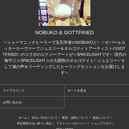
NOBUKO & GOTTFRIED
✨シャーマニックヒーラーで宝石学者のNOBUKOと✨ ✨オパールカ
ッターカーヴァーでジュエリー＆オルゴナイトアーティストのGOT
TFRIED✨のコラボのエナジーアートが✨SPACELIGHTです✨ 現代の
御守り☆SPACELIGHT☆の大調和のオルゴナイト✨ジュエリー✨そ
して魂の声をリーディングしたヒーリングセッションをお届けしま
す✨
マイアカウント
カートを見る
お問い合わせ
ホーム
/
支払い方法について
/
配送・送料について
/
返品について
/
特定商取引法に基づく表記
/
プライバシーポリシー
/ /
ショップブログ
/