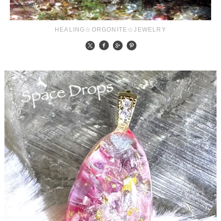
HEALING☆ORGONITE☆JEWELRY