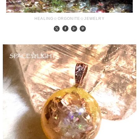
HEALING☆ORGONITE☆JEWELRY