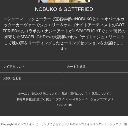
NOBUKO & GOTTFRIED
✨シャーマニックヒーラーで宝石学者のNOBUKOと✨ ✨オパールカ
ッターカーヴァーでジュエリー＆オルゴナイトアーティストのGOT
TFRIED✨のコラボのエナジーアートが✨SPACELIGHTです✨ 現代の
御守り☆SPACELIGHT☆の大調和のオルゴナイト✨ジュエリー✨そ
して魂の声をリーディングしたヒーリングセッションをお届けしま
す✨
マイアカウント
カートを見る
お問い合わせ
ホーム
/
支払い方法について
/
配送・送料について
/
返品について
/
特定商取引法に基づく表記
/
プライバシーポリシー
/ /
ショップブログ
/
RSS
/
ATOM
Copyright © オルゴナイト ヒーリングによるオリジナルのオルゴナイトペンダント・ジュエリー通