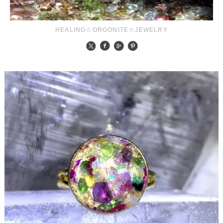
HEALING☆ORGONITE☆JEWELRY