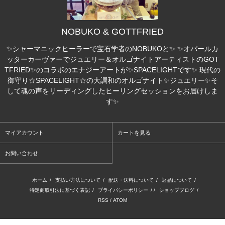
NOBUKO & GOTTFRIED
✨シャーマニックヒーラーで宝石学者のNOBUKOと✨ ✨オパールカ
ッターカーヴァーでジュエリー＆オルゴナイトアーティストのGOT
TFRIED✨のコラボのエナジーアートが✨SPACELIGHTです✨ 現代の
御守り☆SPACELIGHT☆の大調和のオルゴナイト✨ジュエリー✨そ
して魂の声をリーディングしたヒーリングセッションをお届けしま
す✨
マイアカウント
カートを見る
お問い合わせ
ホーム
/
支払い方法について
/
配送・送料について
/
返品について
/
特定商取引法に基づく表記
/
プライバシーポリシー
/ /
ショップブログ
/
RSS
/
ATOM