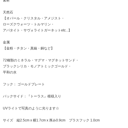
素材
天然石
【オパール・クリスタル・アメジスト・
ローズクウォーツ・トルマリン・
アパタイト・サヴォライトガーネットetc...】
金属
【金粉・チタン・真鍮・銅など】
72種類のミネラル・マグマ・マグネットサンド・
ブラックシリカ・モノアトミックゴールド・
平和の水
フック： ゴールドプレート
バックサイド：『トーラス』模様入り
UVライトで写真のように光ります☆
サイズ 縦2.5cm x 横1.7cm x 厚み0.9cm プラスフック 1.0cm