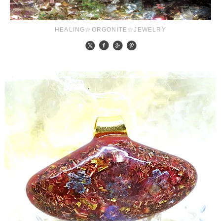
HEALING☆ORGONITE☆JEWELRY