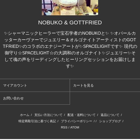
NOBUKO & GOTTFRIED
✨シャーマニックヒーラーで宝石学者のNOBUKOと✨ ✨オパールカ
ッターカーヴァーでジュエリー＆オルゴナイトアーティストのGOT
TFRIED✨のコラボのエナジーアートが✨SPACELIGHTです✨ 現代の
御守り☆SPACELIGHT☆の大調和のオルゴナイト✨ジュエリー✨そ
して魂の声をリーディングしたヒーリングセッションをお届けしま
す✨
マイアカウント
カートを見る
お問い合わせ
ホーム
/
支払い方法について
/
配送・送料について
/
返品について
/
特定商取引法に基づく表記
/
プライバシーポリシー
/ /
ショップブログ
/
RSS
/
ATOM