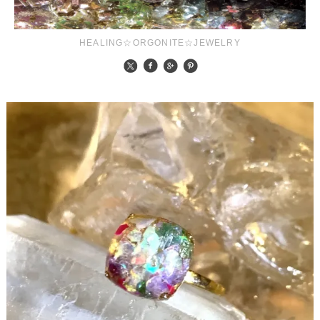
HEALING☆ORGONITE☆JEWELRY